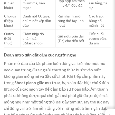
Rập hợp âm theo
(Phiên
mượt mà, liền
sâu lắng, tự
nhịp 4/4 đều đặn
khúc)
mạch
sự
Chorus
Đánh nốt Octave,
Rải nhanh, mở
Cao trào,
(Điệp
chùm nốt kép dồn
rộng thế tay linh
bùng nổ,
khúc)
dập
hoạt
mãnh liệt
Outro
Giảm nhịp độ
Tiếc nuối,
Giữ nốt ngân dài
(Kết
chậm dần
vương vấn,
(Tie) cho đến hết
thúc)
(Ritardando)
dư âm
Đoạn Intro dẫn dắt cảm xúc người nghe
Phần mở đầu của tác phẩm luôn đóng vai trò như một mỏ
neo quan trọng, đưa người thưởng thức bước vào một
không gian mộng mị và đầy sức hút. Khi tiếp cận phần này
trong
Sheet piano giấc mơ trưa
, bạn cần đặc biệt chú ý đến
lực gõ của các ngón tay để đảm bảo sự hoàn hảo. Âm thanh
phát ra không được quá chói gắt mà phải giữ được độ êm ái,
mỏng nhẹ như một tiếng thở dài đầy tâm sự. Tay trái lúc này
chỉ đóng vai trò làm nền tảng với những nốt trầm ngân dài,
←
tạo bệ phóng vững chắc cho tay phải tự do bay bổng. Việc