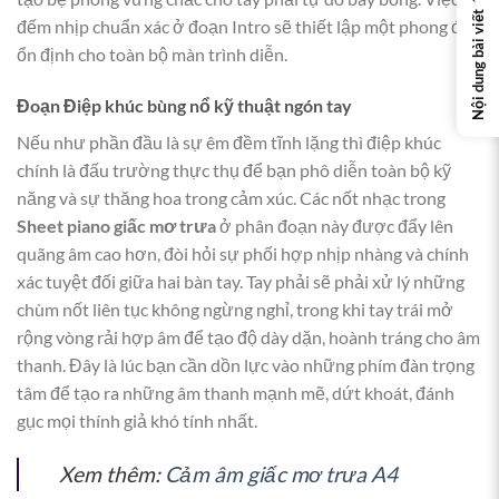
Nội dung bài viết
đếm nhịp chuẩn xác ở đoạn Intro sẽ thiết lập một phong độ
ổn định cho toàn bộ màn trình diễn.
Đoạn Điệp khúc bùng nổ kỹ thuật ngón tay
Nếu như phần đầu là sự êm đềm tĩnh lặng thì điệp khúc
chính là đấu trường thực thụ để bạn phô diễn toàn bộ kỹ
năng và sự thăng hoa trong cảm xúc. Các nốt nhạc trong
Sheet piano giấc mơ trưa
ở phân đoạn này được đẩy lên
quãng âm cao hơn, đòi hỏi sự phối hợp nhịp nhàng và chính
xác tuyệt đối giữa hai bàn tay. Tay phải sẽ phải xử lý những
chùm nốt liên tục không ngừng nghỉ, trong khi tay trái mở
rộng vòng rải hợp âm để tạo độ dày dặn, hoành tráng cho âm
thanh. Đây là lúc bạn cần dồn lực vào những phím đàn trọng
tâm để tạo ra những âm thanh mạnh mẽ, dứt khoát, đánh
gục mọi thính giả khó tính nhất.
Xem thêm:
Cảm âm giấc mơ trưa A4