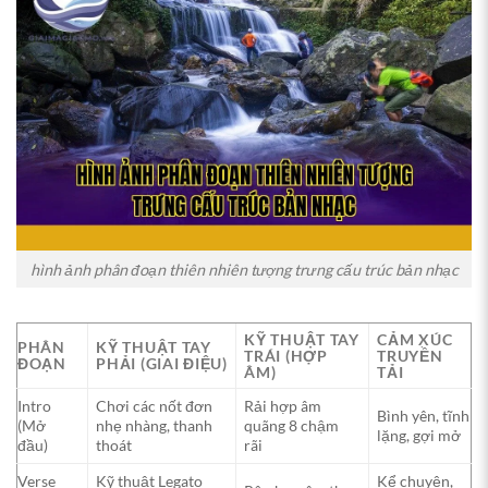
hình ảnh phân đoạn thiên nhiên tượng trưng cấu trúc bản nhạc
KỸ THUẬT TAY
CẢM XÚC
PHÂN
KỸ THUẬT TAY
TRÁI (HỢP
TRUYỀN
ĐOẠN
PHẢI (GIAI ĐIỆU)
ÂM)
TẢI
Intro
Chơi các nốt đơn
Rải hợp âm
Bình yên, tĩnh
(Mở
nhẹ nhàng, thanh
quãng 8 chậm
lặng, gợi mở
đầu)
thoát
rãi
Verse
Kỹ thuật Legato
Kể chuyện,