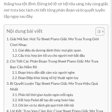
thăng hoa tột đỉnh. Đừng bỏ lỡ cơ hội tỏa sáng, hãy cùng giấc
mơ trưa bóc tách chi tiết từng phân đoạn và bí quyết luyện
tập ngay sau đây.
Nội dung bài viết
Giải Mã Sức Hút Từ Sheet Piano Giấc Mơ Trưa Trong Giới
Chơi Nhạc
Giai điệu du dương đánh thức mọi giác quan
Cấu trúc hợp âm tối ưu cho người mới bắt đầu
Chi Tiết Các Phân Đoạn Trong Sheet Piano Giấc Mơ Trưa
Bạn Cần Nắm Rõ
Đoạn Intro dẫn dắt cảm xúc người nghe
Đoạn Điệp khúc bùng nổ kỹ thuật ngón tay
Bí Quyết Luyện Tập Sheet Piano Giấc Mơ Trưa Hiệu Quả
Nhất
Phân bổ thời gian luyện ngón mỗi ngày
Kết hợp Pedal để tạo độ vang hoàn hảo
Ghi âm và tự đánh giá quá trình tiến bộ
Lời Kết: Trọn Vẹn Cảm Xúc Cùng Sheet Piano Giấc Mơ Trưa