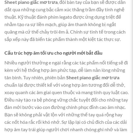
Sheet piano giấc mơ trưa
, đôi bàn tay của bạn sẽ được dẫn
dắt qua những cung bậc cảm xúc thăng trầm đầy tính nghệ
thuật. Kỹ thuật đánh phím legato được ứng dụng triệt để
nhằm tạo ra sự liền mạch, giúp âm thanh không bị ngắt
quãng mà cứ thế chảy trôi êm ả. Chính sự tinh tế trong cách
sắp xếp này đã biến tác phẩm thành một kiệt tác thực sự.
Cấu trúc hợp âm tối ưu cho người mới bắt đầu
Nhiều người thường e ngại rằng các tác phẩm nổi tiếng sẽ đi
kèm với hệ thống hợp âm phức tạp, dễ làm nản lòng những
tân binh. Tuy nhiên, phiên bản
Sheet piano giấc mơ trưa
chuẩn lại được thiết kế với vòng hợp âm tương đối dễ thở,
xoay quanh các âm giai quen thuộc và mang tính quy luật cao.
Điều này tạo ra bệ phóng vững chắc tuyệt đối cho những tay
đàn mới bước vào con đường chinh phục đỉnh cao âm nhạc.
Bạn sẽ không phải vật lộn với những thế tay quá rộng hay
các nốt hóa rắc rối khó nhớ. Sự lặp lại có chủ đích của các dải
hợp âm tay trái giúp người chơi nhanh chóng ghi nhớ và làm