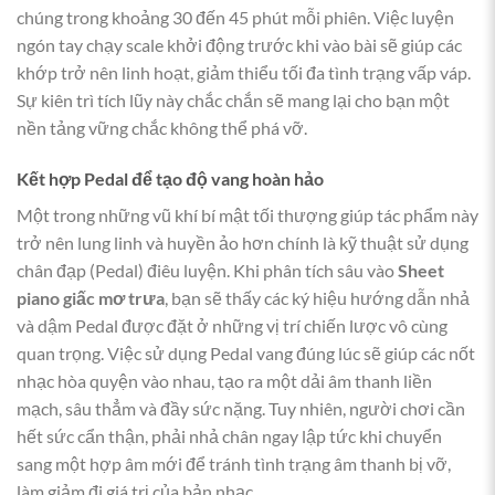
chúng trong khoảng 30 đến 45 phút mỗi phiên. Việc luyện
ngón tay chạy scale khởi động trước khi vào bài sẽ giúp các
khớp trở nên linh hoạt, giảm thiểu tối đa tình trạng vấp váp.
Sự kiên trì tích lũy này chắc chắn sẽ mang lại cho bạn một
nền tảng vững chắc không thể phá vỡ.
Kết hợp Pedal để tạo độ vang hoàn hảo
Một trong những vũ khí bí mật tối thượng giúp tác phẩm này
trở nên lung linh và huyền ảo hơn chính là kỹ thuật sử dụng
chân đạp (Pedal) điêu luyện. Khi phân tích sâu vào
Sheet
piano giấc mơ trưa
, bạn sẽ thấy các ký hiệu hướng dẫn nhả
và dậm Pedal được đặt ở những vị trí chiến lược vô cùng
quan trọng. Việc sử dụng Pedal vang đúng lúc sẽ giúp các nốt
nhạc hòa quyện vào nhau, tạo ra một dải âm thanh liền
mạch, sâu thẳm và đầy sức nặng. Tuy nhiên, người chơi cần
hết sức cẩn thận, phải nhả chân ngay lập tức khi chuyển
sang một hợp âm mới để tránh tình trạng âm thanh bị vỡ,
làm giảm đi giá trị của bản nhạc.