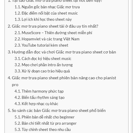
Tại sao Giấc mơ trưa piano sheet lại hot đến vậy?
Nguồn gốc bản nhạc Giấc mơ trưa
Đặc điểm nổi bật của sheet music
Lợi ích khi học theo sheet này
Giấc mơ trưa piano sheet tải ở đâu uy tín nhất?
MuseScore – Thiên đường sheet miễn phí
Hopamviet và các trang Việt Nam
YouTube tutorial kèm sheet
Hướng dẫn đọc và chơi Giấc mơ trưa piano sheet cơ bản
Cách đọc ký hiệu sheet music
Mẹo chơi phần intro ấn tượng
Xử lý đoạn cao trào hiệu quả
Giấc mơ trưa piano sheet phiên bản nâng cao cho pianist
pro
Thêm harmony phức tạp
Biến tấu rhythm sáng tạo
Kết hợp nhạc cụ khác
So sánh các bản Giấc mơ trưa piano sheet phổ biến
Phiên bản dễ nhất cho beginner
Bản chi tiết nhất từ pro arranger
Tùy chỉnh sheet theo nhu cầu