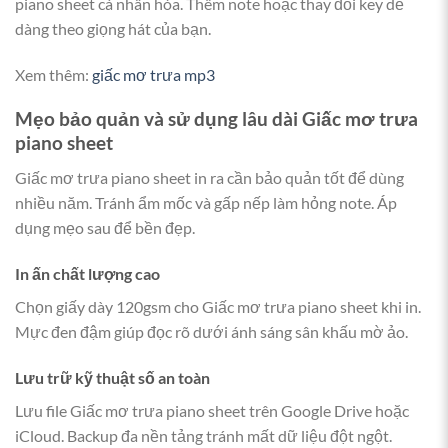
piano sheet cá nhân hóa. Thêm note hoặc thay đổi key dễ
dàng theo giọng hát của bạn.
Xem thêm:
giấc mơ trưa mp3
Mẹo bảo quản và sử dụng lâu dài
Giấc mơ trưa
piano sheet
Giấc mơ trưa piano sheet in ra cần bảo quản tốt để dùng
nhiều năm. Tránh ẩm mốc và gấp nếp làm hỏng note. Áp
dụng mẹo sau để bền đẹp.
In ấn chất lượng cao
Chọn giấy dày 120gsm cho Giấc mơ trưa piano sheet khi in.
Mực đen đậm giúp đọc rõ dưới ánh sáng sân khấu mờ ảo.
Lưu trữ kỹ thuật số an toàn
Lưu file Giấc mơ trưa piano sheet trên Google Drive hoặc
iCloud. Backup đa nền tảng tránh mất dữ liệu đột ngột.