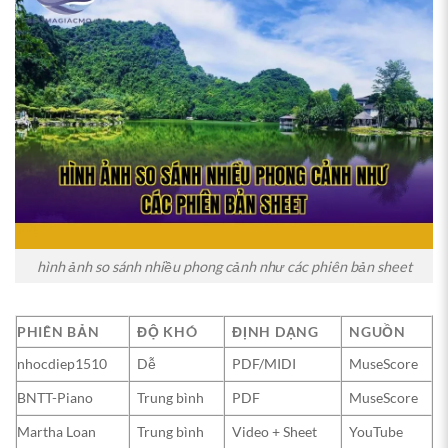
hình ảnh so sánh nhiều phong cảnh như các phiên bản sheet
PHIÊN BẢN
ĐỘ KHÓ
ĐỊNH DẠNG
NGUỒN
nhocdiep1510
Dễ
PDF/MIDI
MuseScore
BNTT-Piano
Trung bình
PDF
MuseScore
Martha Loan
Trung bình
Video + Sheet
YouTube