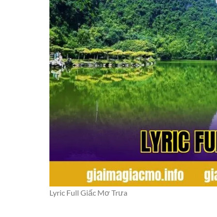
giảm căng thẳng.
Mối liên hệ giữa bài hát và
Một số người tin rằng hình ảnh trong bài hát có
HÌNH ẢNH
Cánh đồng
Tiếng ve
Dòng sông
Giấc ngủ trưa
Bảng liên hệ hình ảnh và con số tham khảo
Tại sao Giấc Mơ Trưa luôn 
Giai điệu chữa lành
Lyric Full Giấc Mơ Trưa
Giai điệu nhẹ nhàng mang lại cảm giác thư giãn