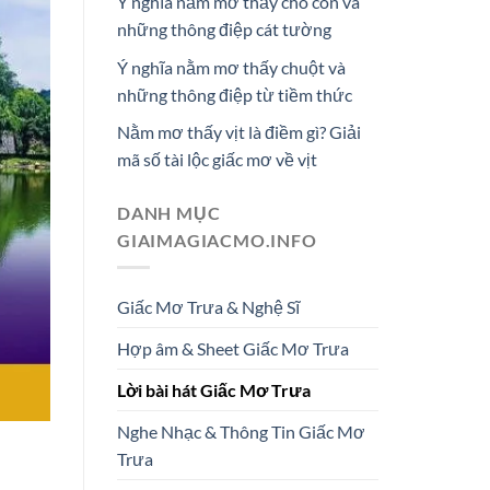
Ý nghĩa nằm mơ thấy chó con và
những thông điệp cát tường
Ý nghĩa nằm mơ thấy chuột và
những thông điệp từ tiềm thức
CON SỐ
Nằm mơ thấy vịt là điềm gì? Giải
04, 44
mã số tài lộc giấc mơ về vịt
19, 91
DANH MỤC
08, 88
GIAIMAGIACMO.INFO
01, 10
Giấc Mơ Trưa & Nghệ Sĩ
Hợp âm & Sheet Giấc Mơ Trưa
Lời bài hát Giấc Mơ Trưa
Nghe Nhạc & Thông Tin Giấc Mơ
Trưa