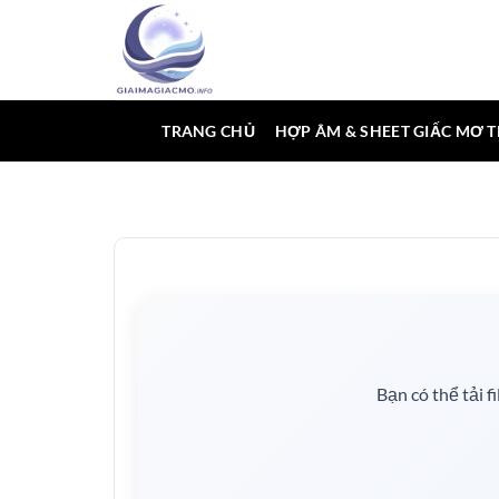
Bỏ
qua
nội
dung
TRANG CHỦ
HỢP ÂM & SHEET GIẤC MƠ 
Bạn có thể tải f