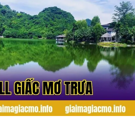
 con số may mắn
 thể liên hệ đến các con số mang ý nghĩa phong thủy và tài lộc.
Ý NGHĨA
Tài lộc, phát triển
Tin vui, bứt phá
Thuận lợi, hanh thông
Bình an, may mắn
được yêu thích?
 và bình yên cho người nghe.