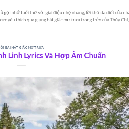
ủ gợi nhớ tuổi thơ với giai điệu nhẹ nhàng, lời thơ da diết của nh
ợc yêu thích qua giọng hát giấc mơ trưa trong trẻo của Thùy Chi,
LỜI BÀI HÁT GIẤC MƠ TRƯA
h Linh Lyrics Và Hợp Âm Chuẩn