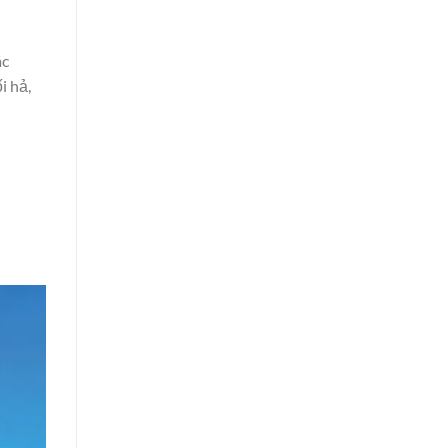
ác
i hả,