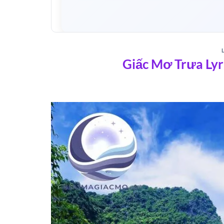
Tìm kiếm
Lời bài hát Giấc Mơ Trưa
không chỉ g
Giấc Mơ Trưa Ly
nghĩa nghệ thuật của ca khúc nổi tiếng.
Toàn văn lời bài hát Giấc M
Để cảm nhận trọn vẹn tác phẩm của nhạc sĩ
Gi
âm nhạc đầy hoài niệm.
Đoạn mở đầu – ký ức tuổi thơ
Những câu hát mở đầu tái hiện khung cảnh làng
Điệp khúc – cao trào cảm xúc
Phần điệp khúc mang đến chiều sâu cảm xúc, gợ
Phân tích ý nghĩa lời bài há
Đằng sau giai điệu nhẹ nhàng là thông điệp về s