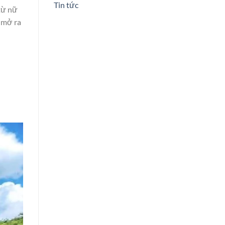
Tin tức
 từ nữ
 mở ra
và có chọn lọc.
á thêm nhiều nội dung hấp dẫn tại
Giấc Mơ