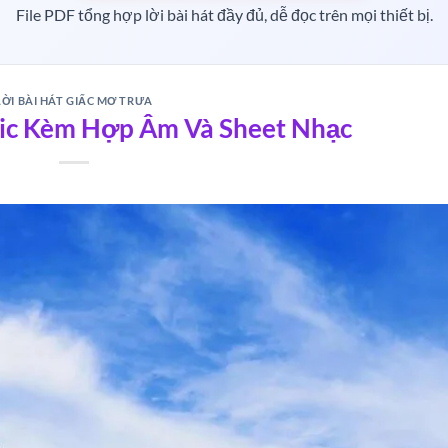
File PDF tổng hợp lời bài hát đầy đủ, dễ đọc trên mọi thiết bị.
LỜI BÀI HÁT GIẤC MƠ TRƯA
iúp bạn thưởng thức trọn vẹn giai điệu du dương mà còn mở ra h
ric Kèm Hợp Âm Và Sheet Nhạc
ơ Trưa chuẩn xác
áng Son
, việc nắm rõ từng câu chữ là điều cần thiết. Ca từ giản d
 quê thanh bình, đưa người nghe trở về những ngày tháng tuổi th
i lên những suy tư về cuộc sống và thời gian.Xem thêm:
Nghe Giấ
t Giấc Mơ Trưa
ự bình yên, buông bỏ và tìm lại cân bằng trong cuộc sống. Ca khúc