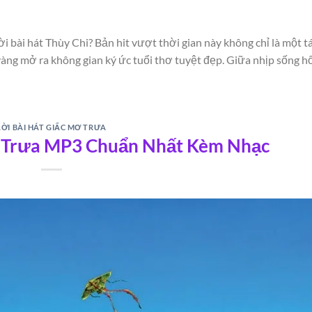
i bài hát Thùy Chi? Bản hit vượt thời gian này không chỉ là một t
àng mở ra không gian ký ức tuổi thơ tuyệt đẹp. Giữa nhịp sống hố
LỜI BÀI HÁT GIẤC MƠ TRƯA
ơ Trưa MP3 Chuẩn Nhất Kèm Nhạc