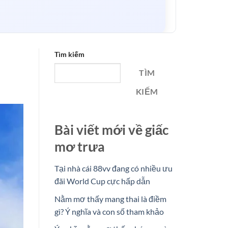
Tìm kiếm
ành trình khám phá chiều sâu cảm xúc và ý
TÌM
KIẾM
ị nhưng giàu hình ảnh đã tạo nên một không gian
Bài viết mới về giấc
mơ trưa
ơ yên ả.
Tại nhà cái 88vv đang có nhiều ưu
đãi World Cup cực hấp dẫn
c Mơ Trưa – Thùy Chi
Nằm mơ thấy mang thai là điềm
gì? Ý nghĩa và con số tham khảo
 như một liệu pháp tinh thần giúp thư giãn và