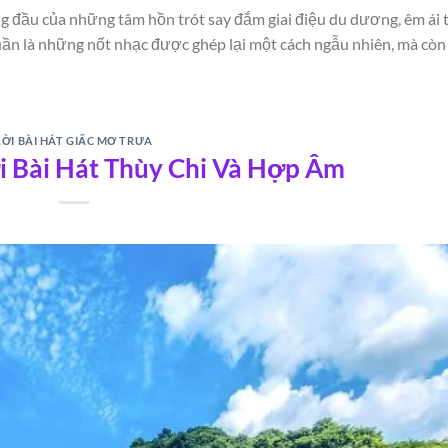
àng đầu của những tâm hồn trót say đắm giai điệu du dương, êm ái
t trong trẻo đã tạo nên sức sống lâu bền cho ca khúc.
uần là những nốt nhạc được ghép lại một cách ngẫu nhiên, mà còn
 tham khảo
ảo và giải trí. Người đọc nên tiếp cận nội dung một cách tỉnh táo 
LỜI BÀI HÁT GIẤC MƠ TRƯA
i Bài Hát Thùy Chi Và Hợp Âm
 phẩm âm nhạc mà còn là hành trình cảm xúc đầy ý nghĩa. Khám ph