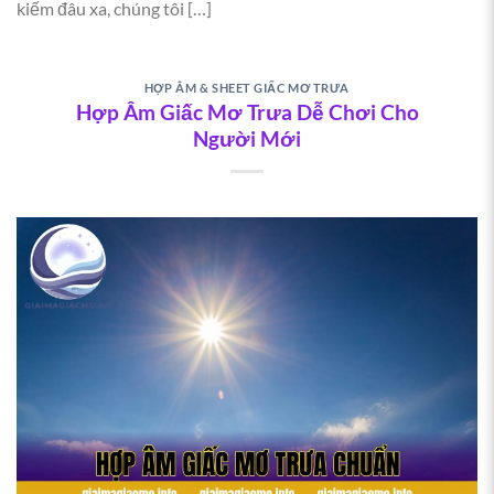
kiếm đâu xa, chúng tôi […]
HỢP ÂM & SHEET GIẤC MƠ TRƯA
Hợp Âm Giấc Mơ Trưa Dễ Chơi Cho
Người Mới