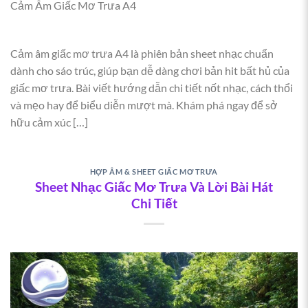
Cảm Âm Giấc Mơ Trưa A4
Tone phổ biến: Am hoặc Em. Các hợp âm chính gồm:
Am, Dm, G, C, F, E7. Nên sử dụng điệu Slow Surf hoặc
Boston (nhịp 6/8) để tạo cảm giác mềm mại.
Cảm âm giấc mơ trưa A4 là phiên bản sheet nhạc chuẩn
Hướng dẫn chơi piano theo sheet
dành cho sáo trúc, giúp bạn dễ dàng chơi bản hit bất hủ của
Tay trái chơi bass dạng octave, tay phải đánh giai điệu
giấc mơ trưa. Bài viết hướng dẫn chi tiết nốt nhạc, cách thổi
kết hợp hợp âm. Dưới đây là bảng hướng dẫn chi tiết:
và mẹo hay để biểu diễn mượt mà. Khám phá ngay để sở
PHẦN
HỢP ÂM
KỸ THUẬT
hữu cảm xúc […]
Intro
Am - Dm - G - C
Rải arpeggio nhẹ
Verse
Am - F - G - E7
Bass đơn, giai điệu rõ
HỢP ÂM & SHEET GIẤC MƠ TRƯA
Chorus
F - G - Em - Am
Block chords, tăng lực
Sheet Nhạc Giấc Mơ Trưa Và Lời Bài Hát
Chi Tiết
Outro
Dm - E7 - Am
Chậm dần, pedal
Bảng hướng dẫn chơi piano Giấc Mơ Trưa
Xem thêm:
Cảm âm Giấc Mơ Trưa A4
Bí quyết luyện tập hiệu quả