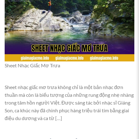
Kiểm soát nhịp điệu
Sử dụng metronome để giữ tempo ổn định. Nghe bản
gốc để cảm nhận nhịp và cảm xúc tốt hơn.
Chuyển hợp âm mượt mà
Với guitar: tận dụng ngón chung để chuyển nhanh. Với
piano: sử dụng pedal hợp lý để âm thanh liền mạch.
Lời kết
Làm chủ
Hợp âm & Sheet Giấc Mơ Trưa
sẽ giúp bạn
Sheet Nhạc Giấc Mơ Trưa
nâng cao kỹ năng và cảm thụ âm nhạc. Hãy bắt đầu
luyện tập ngay hôm nay và khám phá thêm nhiều kiến
thức tại
Giấc Mơ Trưa
.
Sheet nhạc giấc mơ trưa không chỉ là một bản nhạc đơn
thuần mà còn là biểu tượng của những rung động nhẹ nhàng
trong tâm hồn người Việt. Được sáng tác bởi nhạc sĩ Giáng
Son, ca khúc này đã chinh phục hàng triệu trái tim bằng giai
điệu du dương và ca từ […]