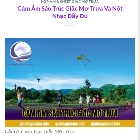
HỢP ÂM & SHEET GIẤC MƠ TRƯA
Cảm Âm Sáo Trúc Giấc Mơ Trưa Và Nốt
Nhạc Đầy Đủ
Cảm Âm Sáo Trúc Giấc Mơ Trưa