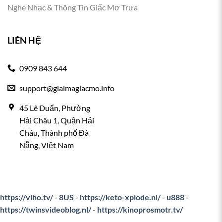
Nghe Nhạc & Thông Tin Giấc Mơ Trưa
LIÊN HỆ
0909 843 644
support@giaimagiacmo.info
45 Lê Duẩn, Phường
Hải Châu 1, Quận Hải
Châu, Thành phố Đà
Nẵng, Việt Nam
https://viho.tv/
-
8US
-
https://keto-xplode.nl/
-
u888
-
https://twinsvideoblog.nl/
-
https://kinoprosmotr.tv/