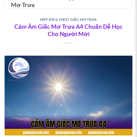
Mơ Trưa
Ca khúc không chỉ là một bài hát mà còn là bức tranh
HỢP ÂM & SHEET GIẤC MƠ TRƯA
âm thanh tuyệt đẹp về làng quê Việt Nam. Sự kết hợp
Cảm Âm Giấc Mơ Trưa A4 Chuẩn Dễ Học
giữa ca từ giàu cảm xúc và giai điệu mượt mà khiến
Cho Người Mới
bất kỳ ai cũng muốn tự tay thể hiện.
Giai điệu du dương chinh phục người nghe
Âm hưởng dân gian đương đại giúp bài hát vừa quen
thuộc vừa mới lạ. Khi chơi guitar hoặc piano, người
chơi cần kiểm soát tốt cường độ để truyền tải trọn
vẹn cảm xúc.
Cấu trúc nhạc lý dễ tiếp cận
Bài hát thường ở tone thứ với vòng hợp âm rõ ràng,
phù hợp cho người mới. Cấu trúc verse – chorus giúp
luyện tập chuyển hợp âm hiệu quả.
Chi tiết hợp âm & sheet Giấc Mơ Trưa
Vòng hợp âm guitar cơ bản