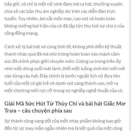
bấy giờ, cô chỉ là một nữ sinh đam mê ca hát, thường xuyên
chia sẻ các bản thu âm nghiệp dư trên các diễn đàn trực
tuyến. Tuy nhiên, âm sắc mộc mạc, cao vút và hoàn toàn
không vướng bụi trần của cô đã lập tức thu hút sự chú ý của
cộng đồng mạng.
Cách xử lý bài hát vô cùng tinh tế, không phô diễn kỹ thuật
thanh nhạc quá đà mà chú trọng hoàn toàn vào mạch cảm
xúc đã chinh phục giới chuyên môn. Giọng ca trong trẻo ấy
như một dòng suối mát lành, thổi một luồng sinh khí mới mẻ
vào từng câu hát. Đây chính là bước ngoặt lịch sử đưa tên
tuổi của một cô gái trẻ vô danh vụt sáng thành sao, mở ra
một chương mới rực rỡ trong sự nghiệp nghệ thuật của cô.
Giải Mã Sức Hút Từ Thùy Chi và bài hát Giấc Mơ
Trưa – câu chuyện phía sau
Sự thành công vang dội của một nhạc phẩm không bao giờ
đến từ sự may mắn ngẫu nhiên mà là kết quả của một công