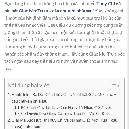
Bạn đang tìm kiếm thông tin chính xác nhất về
Thùy Chi và
bài hát Giấc Mơ Trưa – câu chuyện phía sau
? Đây không chỉ
là một bản hit đình đám mà còn là cả một bầu trời ký ức của
thế hệ yêu nhạc Việt. Giai điệu du dương kết hợp cùng chất
giọng thiên thần đã tạo nên một kiệt tác nghệ thuật thực sự
sống mãi với thời gian. Ẩn sau những nốt nhạc bay bổng ấy
là những bí mật chưa từng được bật mí về quá trình thai
nghén tác phẩm đầy thăng trầm. Hãy cùng Giấc Mơ Trưa bóc
tách ngay sau đây để hiểu rõ hơn về huyền thoại âm nhạc
này.
Nội dung bài viết
Hành Trình Ra Đời Của Thùy Chi và bài hát Giấc Mơ Trưa –
câu chuyện phía sau
Bối Cảnh Sáng Tác Đầy Cảm Hứng Từ Nhạc Sĩ Giáng Son
Cơ Duyên Đưa Giọng Ca Trong Trẻo Đến Với Ca Khúc
Giải Mã Sức Hút Từ Thùy Chi và bài hát Giấc Mơ Trưa – câu
chuyện phía sau