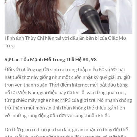
Hình ảnh Thùy Chi hiện tại với dấu ấn bền bỉ của Giấc Mơ
Trưa
Sự Lan Tỏa Mạnh Mẽ Trong Thế Hệ 8X, 9X
Đối với những người sinh ra trong thập niên 80 và 90, bài
hát tuổi thơ này giống như một cuốn nhật ký quý giá lưu giữ
trọn vẹn thanh xuân. Thời điểm internet mới bắt đầu bùng
nổ tại Việt Nam, giai điệu này đã len lỏi vào từng quán nét,
từng chiếc máy nghe nhạc MP3 của giới trẻ. Nó nhanh chóng
trở thành một món ăn tinh thần không thể thiếu, gắn liền
với những rung động đầu đời vô cùng thuần khiết.
Dù thời gian có trôi qua bao lâu, gu âm nhạc có thay đổi thế
nào, mỗi khi những nốt nhạc dạo đầu vang lên, cả một bầu