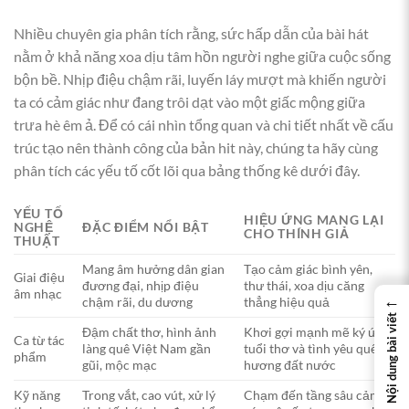
Nhiều chuyên gia phân tích rằng, sức hấp dẫn của bài hát
nằm ở khả năng xoa dịu tâm hồn người nghe giữa cuộc sống
bộn bề. Nhịp điệu chậm rãi, luyến láy mượt mà khiến người
ta có cảm giác như đang trôi dạt vào một giấc mộng giữa
trưa hè êm ả. Để có cái nhìn tổng quan và chi tiết nhất về cấu
trúc tạo nên thành công của bản hit này, chúng ta hãy cùng
phân tích các yếu tố cốt lõi qua bảng thống kê dưới đây.
YẾU TỐ
HIỆU ỨNG MANG LẠI
NGHỆ
ĐẶC ĐIỂM NỔI BẬT
CHO THÍNH GIẢ
THUẬT
Mang âm hưởng dân gian
Tạo cảm giác bình yên,
Giai điệu
đương đại, nhịp điệu
thư thái, xoa dịu căng
âm nhạc
←
chậm rãi, du dương
thẳng hiệu quả
Nội dung bài viết
Đậm chất thơ, hình ảnh
Khơi gợi mạnh mẽ ký ức
Ca từ tác
làng quê Việt Nam gần
tuổi thơ và tình yêu quê
phẩm
gũi, mộc mạc
hương đất nước
Kỹ năng
Trong vắt, cao vút, xử lý
Chạm đến tầng sâu cảm