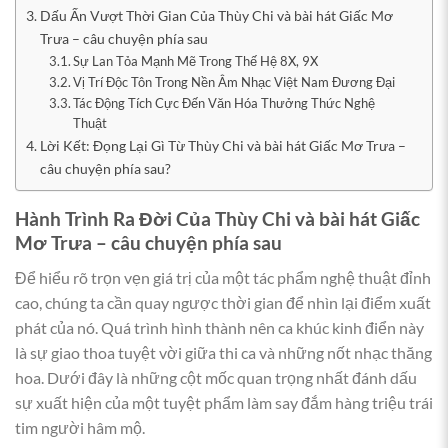
Dấu Ấn Vượt Thời Gian Của Thùy Chi và bài hát Giấc Mơ
Trưa – câu chuyện phía sau
Sự Lan Tỏa Mạnh Mẽ Trong Thế Hệ 8X, 9X
Vị Trí Độc Tôn Trong Nền Âm Nhạc Việt Nam Đương Đại
Tác Động Tích Cực Đến Văn Hóa Thưởng Thức Nghệ
Thuật
Lời Kết: Đọng Lại Gì Từ Thùy Chi và bài hát Giấc Mơ Trưa –
câu chuyện phía sau?
Hành Trình Ra Đời Của Thùy Chi và bài hát Giấc
Mơ Trưa – câu chuyện phía sau
Để hiểu rõ trọn vẹn giá trị của một tác phẩm nghệ thuật đỉnh
cao, chúng ta cần quay ngược thời gian để nhìn lại điểm xuất
phát của nó. Quá trình hình thành nên ca khúc kinh điển này
là sự giao thoa tuyệt vời giữa thi ca và những nốt nhạc thăng
hoa. Dưới đây là những cột mốc quan trọng nhất đánh dấu
sự xuất hiện của một tuyệt phẩm làm say đắm hàng triệu trái
tim người hâm mộ.