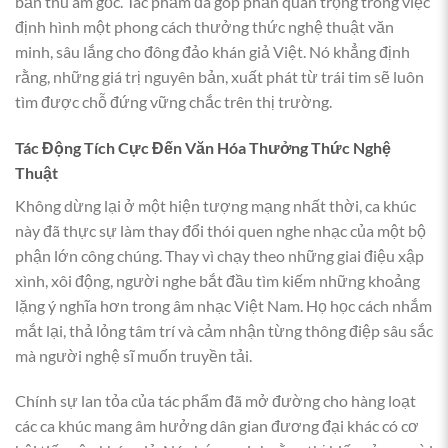
bản thu âm gốc. Tác phẩm đã góp phần quan trọng trong việc
định hình một phong cách thưởng thức nghệ thuật văn
minh, sâu lắng cho đông đảo khán giả Việt. Nó khẳng định
rằng, những giá trị nguyên bản, xuất phát từ trái tim sẽ luôn
tìm được chỗ đứng vững chắc trên thị trường.
Tác Động Tích Cực Đến Văn Hóa Thưởng Thức Nghệ
Thuật
Không dừng lại ở một hiện tượng mạng nhất thời, ca khúc
này đã thực sự làm thay đổi thói quen nghe nhạc của một bộ
phận lớn công chúng. Thay vì chạy theo những giai điệu xập
xình, xôi động, người nghe bắt đầu tìm kiếm những khoảng
lặng ý nghĩa hơn trong âm nhạc Việt Nam. Họ học cách nhắm
mắt lại, thả lỏng tâm trí và cảm nhận từng thông điệp sâu sắc
mà người nghệ sĩ muốn truyền tải.
Chính sự lan tỏa của tác phẩm đã mở đường cho hàng loạt
các ca khúc mang âm hưởng dân gian đương đại khác có cơ