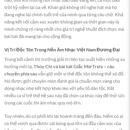
trời kỷ niệm lại ùa về. Khán giả không chỉ nghe hát mà họ
đang nghe lại chính tuổi trẻ của mình qua từng câu chữ. Khả
năng kết nối cảm xúc xuyên không gian và thời gian này là
minh chứng rõ ràng nhất cho giá trị nghệ thuật đích thực mà
bài hát đã mang lại cho cộng đồng.
Vị Trí Độc Tôn Trong Nền Âm Nhạc Việt Nam Đương Đại
Trong bối cảnh thị trường giải trí liên tục xuất hiện những xu
hướng mới lạ,
Thùy Chi và bài hát Giấc Mơ Trưa – câu
chuyện phía sau
vẫn giữ một vị thế độc tôn không thể xô đổ.
Nó được giới chuyên môn đánh giá là chuẩn mực vàng cho
dòng nhạc nhẹ kết hợp khéo léo với yếu tố dân tộc. Rất
nhiều ca sĩ trẻ thế hệ sau này đã chọn ca khúc này để thử sức
trong các cuộc thi âm nhạc quy mô lớn.
Tuy nhiên, dù có phối khí lại hoành tráng đến đâu, hiếm có ai
có thể vượt qua được cái bóng quá lớn và đầy cảm xúc của