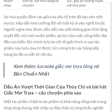
thanh
tinh tế, hát như đang kể
xúc, gây ấn tượng mạnh
nhạc
chuyện
mẽ khó phai
Sự hòa quyện đỉnh cao giữa ba yếu tố trên đã tạo nên một
ma lực hấp dẫn khó cưỡng đối với bất kỳ ai yêu nghệ thuật.
Người nghe như được dẫn dắt vào một không gian tĩnh lặng
tuyệt đối, nơi mọi muộn phiền, áp lực của cuộc sống hiện đại
đều tan biến. Đó chính là lý do cốt lõi giải thích vì sao tác
phẩm này luôn duy trì được sức nóng trên các bảng xếp
hạng dù đã ra mắt từ rất lâu.
Xem thêm:
karaoke giấc mơ trưa tông nữ
Bản Chuẩn Nhất
Dấu Ấn Vượt Thời Gian Của Thùy Chi và bài hát
Giấc Mơ Trưa – câu chuyện phía sau
Một tác phẩm vĩ đại là tác phẩm có khả năng sống mãi trong
lòng công chúng, bất chấp sự đào thải vô cùng khắc nghiệt