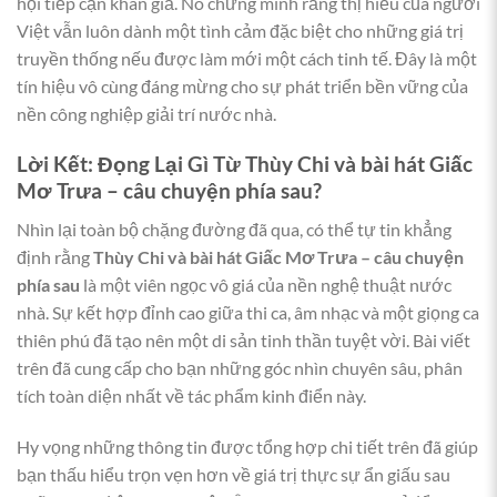
hội tiếp cận khán giả. Nó chứng minh rằng thị hiếu của người
Việt vẫn luôn dành một tình cảm đặc biệt cho những giá trị
truyền thống nếu được làm mới một cách tinh tế. Đây là một
tín hiệu vô cùng đáng mừng cho sự phát triển bền vững của
nền công nghiệp giải trí nước nhà.
Lời Kết: Đọng Lại Gì Từ Thùy Chi và bài hát Giấc
Mơ Trưa – câu chuyện phía sau?
Nhìn lại toàn bộ chặng đường đã qua, có thể tự tin khẳng
định rằng
Thùy Chi và bài hát Giấc Mơ Trưa – câu chuyện
phía sau
là một viên ngọc vô giá của nền nghệ thuật nước
nhà. Sự kết hợp đỉnh cao giữa thi ca, âm nhạc và một giọng ca
thiên phú đã tạo nên một di sản tinh thần tuyệt vời. Bài viết
trên đã cung cấp cho bạn những góc nhìn chuyên sâu, phân
tích toàn diện nhất về tác phẩm kinh điển này.
Hy vọng những thông tin được tổng hợp chi tiết trên đã giúp
bạn thấu hiểu trọn vẹn hơn về giá trị thực sự ẩn giấu sau