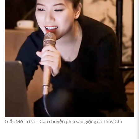
Giấc Mơ Trưa – Câu chuyện phía sau giọng ca Thùy Chi