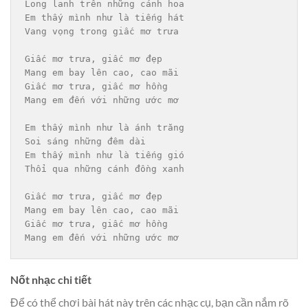
Long lanh trên những cánh hoa

Em thấy mình như là tiếng hát

Vang vọng trong giấc mơ trưa

Giấc mơ trưa, giấc mơ đẹp

Mang em bay lên cao, cao mãi

Giấc mơ trưa, giấc mơ hồng

Mang em đến với những ước mơ

Em thấy mình như là ánh trăng

Soi sáng những đêm dài

Em thấy mình như là tiếng gió

Thổi qua những cánh đồng xanh

Giấc mơ trưa, giấc mơ đẹp

Mang em bay lên cao, cao mãi

Giấc mơ trưa, giấc mơ hồng

Nốt nhạc chi tiết
Để có thể chơi bài hát này trên các nhạc cụ, bạn cần nắm rõ