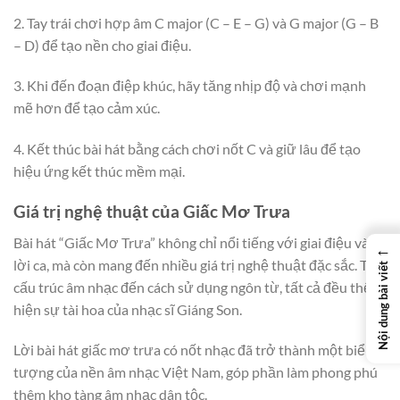
2. Tay trái chơi hợp âm C major (C – E – G) và G major (G – B
– D) để tạo nền cho giai điệu.
3. Khi đến đoạn điệp khúc, hãy tăng nhịp độ và chơi mạnh
mẽ hơn để tạo cảm xúc.
4. Kết thúc bài hát bằng cách chơi nốt C và giữ lâu để tạo
hiệu ứng kết thúc mềm mại.
Giá trị nghệ thuật của Giấc Mơ Trưa
Bài hát “Giấc Mơ Trưa” không chỉ nổi tiếng với giai điệu và
←
lời ca, mà còn mang đến nhiều giá trị nghệ thuật đặc sắc. Từ
Nội dung bài viết
cấu trúc âm nhạc đến cách sử dụng ngôn từ, tất cả đều thể
hiện sự tài hoa của nhạc sĩ Giáng Son.
Lời bài hát giấc mơ trưa có nốt nhạc đã trở thành một biểu
tượng của nền âm nhạc Việt Nam, góp phần làm phong phú
thêm kho tàng âm nhạc dân tộc.