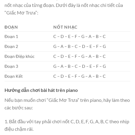
nốt nhạc của từng đoạn. Dưới đây là nốt nhạc chi tiết của
“Giấc Mơ Trưa”:
ĐOẠN
NỐT NHẠC
Đoạn 1
C – D – E – F – G – A – B – C
Đoạn 2
G – A – B – C – D – E – F – G
Đoạn Điệp khúc
C – D – E – F – G – A – B – C
Đoạn 3
G – A – B – C – D – E – F – G
Đoạn Kết
C – D – E – F – G – A – B – C
Hướng dẫn chơi bài hát trên piano
Nếu bạn muốn chơi “Giấc Mơ Trưa” trên piano, hãy làm theo
các bước sau:
1. Bắt đầu với tay phải chơi nốt C, D, E, F, G, A, B, C theo nhịp
điệu chậm rãi.