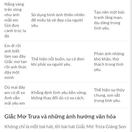
Nắng vàng
trên sông
Tạo nên một bức
như ánh
Sử dụng hình ảnh thiên nhiên
tranh lãng mạn,
mắt em
để miêu tả vẻ đẹp của người
dịu dàng trong
Gió đưa
yêu.
tình yêu.
cành trúc la
đà
Em đi rồi
anh biết
Phản ánh những
làm sao đây
Thể hiện nỗi buồn, sự cô đơn
khó khăn, thử
Giấc mơ tan
khi phải xa người yêu.
thách trong tình
rồi anh thức
yêu.
dậy một
mình
Dù mai đây
Thể hiện sự thủy
em có đi xa
Khẳng định tình yêu bền vững,
chung, son sắt
Anh vẫn
không thay đổi dù có xa cách.
trong tình yêu.
mãi yêu em
Giấc Mơ Trưa và những ảnh hưởng văn hóa
Không chỉ là một bài hát, lời bài hát Giấc Mơ Trưa Giáng Son