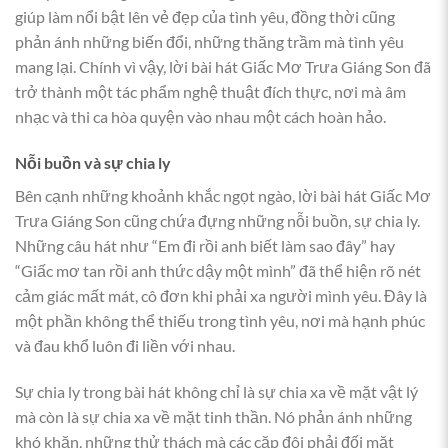
giúp làm nổi bật lên vẻ đẹp của tình yêu, đồng thời cũng
phản ánh những biến đổi, những thăng trầm mà tình yêu
mang lại. Chính vì vậy, lời bài hát Giấc Mơ Trưa Giáng Son đã
trở thành một tác phẩm nghệ thuật đích thực, nơi mà âm
nhạc và thi ca hòa quyện vào nhau một cách hoàn hảo.
Nỗi buồn và sự chia ly
Bên cạnh những khoảnh khắc ngọt ngào, lời bài hát Giấc Mơ
Trưa Giáng Son cũng chứa đựng những nỗi buồn, sự chia ly.
Những câu hát như “Em đi rồi anh biết làm sao đây” hay
“Giấc mơ tan rồi anh thức dậy một mình” đã thể hiện rõ nét
cảm giác mất mát, cô đơn khi phải xa người mình yêu. Đây là
một phần không thể thiếu trong tình yêu, nơi mà hạnh phúc
và đau khổ luôn đi liền với nhau.
Sự chia ly trong bài hát không chỉ là sự chia xa về mặt vật lý
mà còn là sự chia xa về mặt tinh thần. Nó phản ánh những
khó khăn, những thử thách mà các cặp đôi phải đối mặt