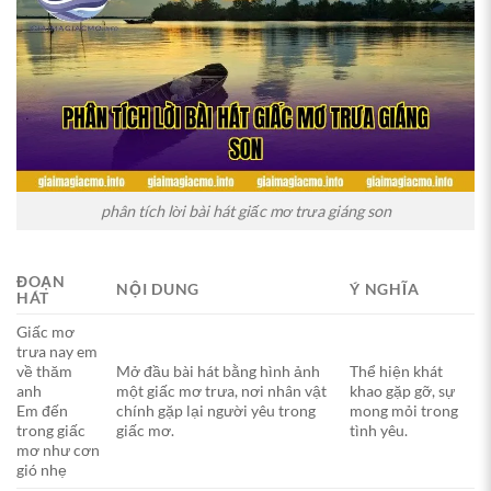
phân tích lời bài hát giấc mơ trưa giáng son
ĐOẠN
NỘI DUNG
Ý NGHĨA
HÁT
Giấc mơ
trưa nay em
về thăm
Mở đầu bài hát bằng hình ảnh
Thể hiện khát
anh
một giấc mơ trưa, nơi nhân vật
khao gặp gỡ, sự
Em đến
chính gặp lại người yêu trong
mong mỏi trong
trong giấc
giấc mơ.
tình yêu.
mơ như cơn
gió nhẹ