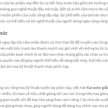
dẫn của tác phẩm này đến từ sự kết hợp hoàn hảo giữa âm hưởng 
 không gian nghệ thuật đầy mê hoặc. Bất kỳ ai khi cầm micro lên c
 muộn phiền của cuộc sống tấp nập. Sự phổ biến của bài hát này 
ức và thể hiện cái tôi nghệ thuật của người dùng ngày càng nâng 
 xúc
ẽ ngay lập tức cảm nhận được sự thư thái tột độ truyền vào từng 
ệt nên một bức tranh âm thanh mượt mà, gợi nhớ về những ký ức t
của phần beat chính là sự đan xen nhịp nhàng giữa các nhạc cụ tr
òa quyện này đã giúp người thể hiện dễ dàng bắt nhịp, thả hồn và
cảm âm hay kỹ thuật thanh nhạc phức tạp.
 cực rộng hay kỹ thuật luyến láy phức tạp, việc hát
Karaoke giấ
 nhiều. Dù bạn sở hữu chất giọng nữ cao vút, trong trẻo hay giọ
gian tuyệt vời để bạn tỏa sáng theo cách riêng. Các nhà sản xuấ
tone giọng khác nhau, giúp người dùng dễ dàng tùy chỉnh sao cho 