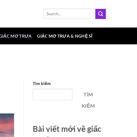
 GIẤC MƠ TRƯA
GIẤC MƠ TRƯA & NGHỆ SĨ
Tìm kiếm
TÌM
KIẾM
Bài viết mới về giấc