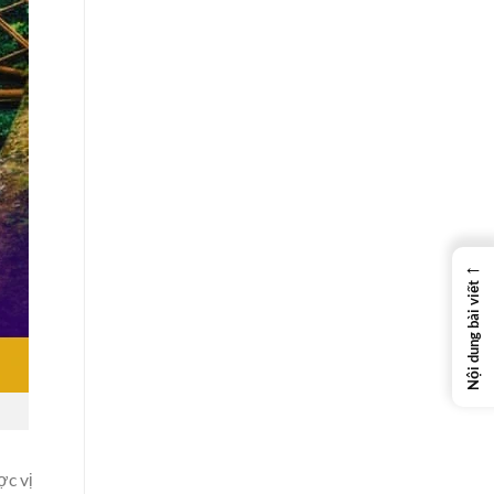
←
Nội dung bài viết
c vị