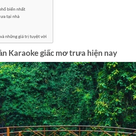
phổ biến nhất
ưa tại nhà
à những giá trị tuyệt vời
ản Karaoke giấc mơ trưa hiện nay