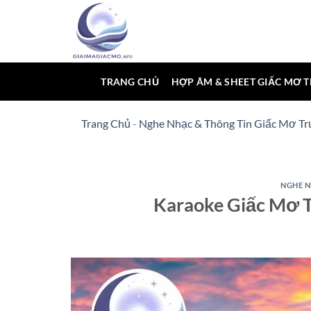
Bỏ
qua
nội
dung
TRANG CHỦ
HỢP ÂM & SHEET GIẤC MƠ 
Trang Chủ
-
Nghe Nhạc & Thông Tin Giấc Mơ Tr
NGHE N
Karaoke Giấc Mơ 