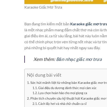
Karaoke Giấc Mơ Trưa
Bạn đang tìm kiếm một bản
Karaoke giấc mơ trư
là một nhạc phẩm mang đậm chất thơ mà còn là thử
giai điệu êm ái, ca từ sâu lắng, bài hát này luôn nằ
có thể chinh phục trọn vẹn từng nốt nhạc và tự tin
phá những bí quyết hát hay nhất ngay sau đây.
Xem thêm:
Bản nhạc giấc mơ trưa
Nội dung bài viết
Sức hút mãnh liệt từ những bản Karaoke giấc mơ tr
Giai điệu du dương đánh thức mọi cảm xúc
Lựa chọn hoàn hảo cho mọi giọng ca
Phân tích chuyên sâu kỹ thuật hát Karaoke giấc mơ 
Cách lấy hơi và nhả chữ chuẩn ca sĩ