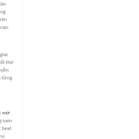
dân
ũng
trên
cao.
giác
uổi thơ
uyền
o từng
c mơ
ng nam
t beat
phù