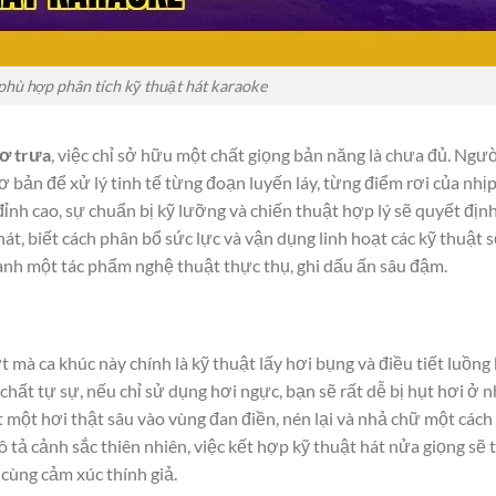
phù hợp phân tích kỹ thuật hát karaoke
ơ trưa
, việc chỉ sở hữu một chất giọng bản năng là chưa đủ. Ngườ
 bản để xử lý tinh tế từng đoạn luyến láy, từng điểm rơi của nhịp
đỉnh cao, sự chuẩn bị kỹ lưỡng và chiến thuật hợp lý sẽ quyết địn
 hát, biết cách phân bổ sức lực và vận dụng linh hoạt các kỹ thuật s
ành một tác phẩm nghệ thuật thực thụ, ghi dấu ấn sâu đậm.
 mà ca khúc này chính là kỹ thuật lấy hơi bụng và điều tiết luồng 
h chất tự sự, nếu chỉ sử dụng hơi ngực, bạn sẽ rất dễ bị hụt hơi ở
t một hơi thật sâu vào vùng đan điền, nén lại và nhả chữ một cách
 tả cảnh sắc thiên nhiên, việc kết hợp kỹ thuật hát nửa giọng sẽ 
cùng cảm xúc thính giả.