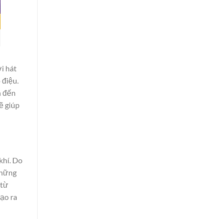
i hát
 điệu.
h đến
ẽ giúp
khí. Do
 những
 từ
tạo ra