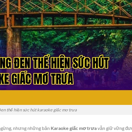
en thể hiện sức hút karaoke giấc mơ trưa
g ngừng, nhưng những bản
Karaoke giấc mơ trưa
vẫn giữ vững đượ