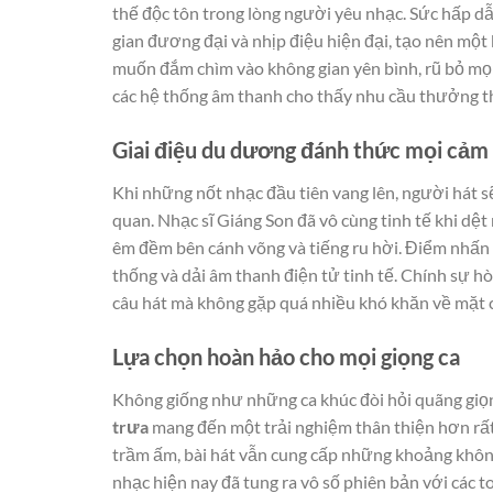
thế độc tôn trong lòng người yêu nhạc. Sức hấp 
gian đương đại và nhịp điệu hiện đại, tạo nên một
muốn đắm chìm vào không gian yên bình, rũ bỏ mọi
các hệ thống âm thanh cho thấy nhu cầu thưởng th
Giai điệu du dương đánh thức mọi cảm
Khi những nốt nhạc đầu tiên vang lên, người hát s
quan. Nhạc sĩ Giáng Son đã vô cùng tinh tế khi d
êm đềm bên cánh võng và tiếng ru hời. Điểm nhấn 
thống và dải âm thanh điện tử tinh tế. Chính sự h
câu hát mà không gặp quá nhiều khó khăn về mặt 
Lựa chọn hoàn hảo cho mọi giọng ca
Không giống như những ca khúc đòi hỏi quãng giọng
trưa
mang đến một trải nghiệm thân thiện hơn rất
trầm ấm, bài hát vẫn cung cấp những khoảng không 
nhạc hiện nay đã tung ra vô số phiên bản với các 