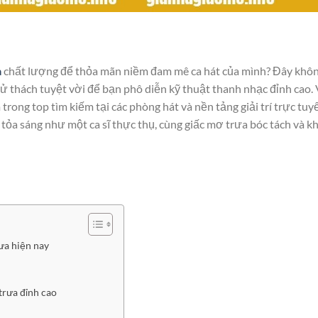
a
chất lượng để thỏa mãn niềm đam mê ca hát của mình? Đây khôn
 thách tuyệt vời để bạn phô diễn kỹ thuật thanh nhạc đỉnh cao.
m trong top tìm kiếm tại các phòng hát và nền tảng giải trí trực tuy
 tỏa sáng như một ca sĩ thực thụ, cùng giấc mơ trưa bóc tách và 
ưa hiện nay
trưa đỉnh cao