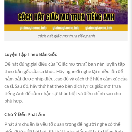
cách hát giấc mơ trưa tiếng anh
Luyện Tập Theo Bản Gốc
Để hát đúng giai điệu của “Giấc mơ trưa”, bạn nên luyện tập
theo bản gốc của ca khúc. Hãy nghe đi nghe lại nhiều lần để
nắm bắt được nhịp điệu, cao độ và cách thể hiện cảm xúc của
ca sĩ. Sau đó, hãy thử hát theo bản dịch lyrics giấc mơ trưa
tiếng Anh để cảm nhận sự khác biệt và điều chỉnh sao cho
phù hợp.
Chú Ý Đến Phát Âm
Phát âm chuẩn là yếu tố quan trọng để người nghe có thể
hiểu được lời bài hát. Khi hát lyrics giấc mơ trưa tiếng Anh,