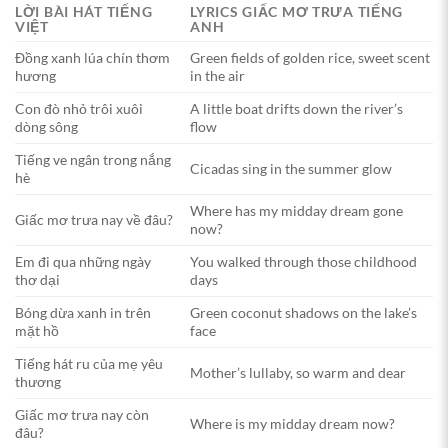
LỜI BÀI HÁT TIẾNG
LYRICS GIẤC MƠ TRƯA TIẾNG
VIỆT
ANH
Đồng xanh lúa chín thơm
Green fields of golden rice, sweet scent
hương
in the air
Con đò nhỏ trôi xuôi
A little boat drifts down the river’s
dòng sông
flow
Tiếng ve ngân trong nắng
Cicadas sing in the summer glow
hè
Where has my midday dream gone
Giấc mơ trưa nay về đâu?
now?
Em đi qua những ngày
You walked through those childhood
thơ dại
days
Bóng dừa xanh in trên
Green coconut shadows on the lake’s
mặt hồ
face
Tiếng hát ru của mẹ yêu
Mother’s lullaby, so warm and dear
thương
Giấc mơ trưa nay còn
Where is my midday dream now?
đâu?