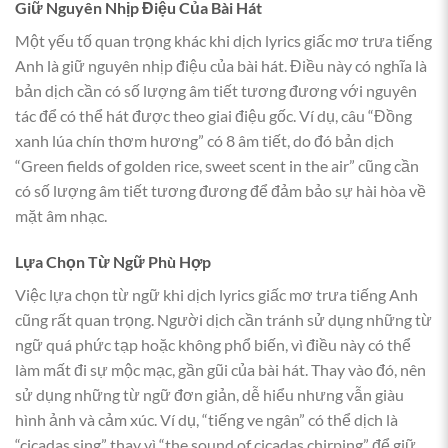
Giữ Nguyên Nhịp Điệu Của Bài Hát
Một yếu tố quan trọng khác khi dịch lyrics giấc mơ trưa tiếng
Anh là giữ nguyên nhịp điệu của bài hát. Điều này có nghĩa là
bản dịch cần có số lượng âm tiết tương đương với nguyên
tác để có thể hát được theo giai điệu gốc. Ví dụ, câu “Đồng
xanh lúa chín thơm hương” có 8 âm tiết, do đó bản dịch
“Green fields of golden rice, sweet scent in the air” cũng cần
có số lượng âm tiết tương đương để đảm bảo sự hài hòa về
mặt âm nhạc.
Lựa Chọn Từ Ngữ Phù Hợp
Việc lựa chọn từ ngữ khi dịch lyrics giấc mơ trưa tiếng Anh
cũng rất quan trọng. Người dịch cần tránh sử dụng những từ
ngữ quá phức tạp hoặc không phổ biến, vì điều này có thể
làm mất đi sự mộc mạc, gần gũi của bài hát. Thay vào đó, nên
sử dụng những từ ngữ đơn giản, dễ hiểu nhưng vẫn giàu
hình ảnh và cảm xúc. Ví dụ, “tiếng ve ngân” có thể dịch là
“cicadas sing” thay vì “the sound of cicadas chirping” để giữ