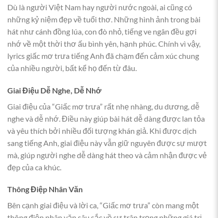
Dù là người Việt Nam hay người nước ngoài, ai cũng có
những kỷ niệm đẹp về tuổi thơ. Những hình ảnh trong bài
hát như cánh đồng lúa, con đò nhỏ, tiếng ve ngân đều gợi
nhớ về một thời thơ ấu bình yên, hạnh phúc. Chính vì vậy,
lyrics giấc mơ trưa tiếng Anh đã chạm đến cảm xúc chung
của nhiều người, bất kể họ đến từ đâu.
Giai Điệu Dễ Nghe, Dễ Nhớ
Giai điệu của “Giấc mơ trưa” rất nhẹ nhàng, du dương, dễ
nghe và dễ nhớ. Điều này giúp bài hát dễ dàng được lan tỏa
và yêu thích bởi nhiều đối tượng khán giả. Khi được dịch
sang tiếng Anh, giai điệu này vẫn giữ nguyên được sự mượt
mà, giúp người nghe dễ dàng hát theo và cảm nhận được vẻ
đẹp của ca khúc.
Thông Điệp Nhân Văn
Bên cạnh giai điệu và lời ca, “Giấc mơ trưa” còn mang một
thông điệp nhân văn sâu sắc về sự trân trọng những giá trị