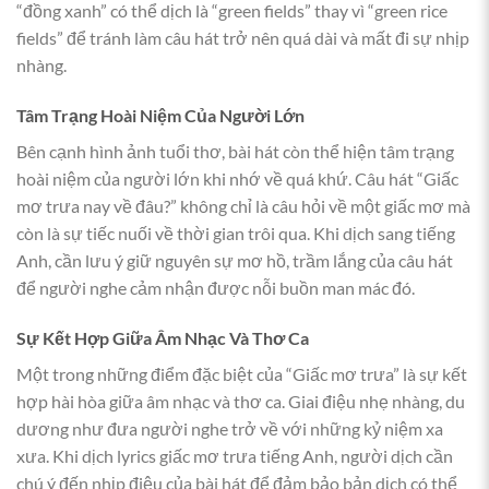
“đồng xanh” có thể dịch là “green fields” thay vì “green rice
fields” để tránh làm câu hát trở nên quá dài và mất đi sự nhịp
nhàng.
Tâm Trạng Hoài Niệm Của Người Lớn
Bên cạnh hình ảnh tuổi thơ, bài hát còn thể hiện tâm trạng
hoài niệm của người lớn khi nhớ về quá khứ. Câu hát “Giấc
mơ trưa nay về đâu?” không chỉ là câu hỏi về một giấc mơ mà
còn là sự tiếc nuối về thời gian trôi qua. Khi dịch sang tiếng
Anh, cần lưu ý giữ nguyên sự mơ hồ, trầm lắng của câu hát
để người nghe cảm nhận được nỗi buồn man mác đó.
Sự Kết Hợp Giữa Âm Nhạc Và Thơ Ca
Một trong những điểm đặc biệt của “Giấc mơ trưa” là sự kết
hợp hài hòa giữa âm nhạc và thơ ca. Giai điệu nhẹ nhàng, du
dương như đưa người nghe trở về với những kỷ niệm xa
xưa. Khi dịch lyrics giấc mơ trưa tiếng Anh, người dịch cần
chú ý đến nhịp điệu của bài hát để đảm bảo bản dịch có thể