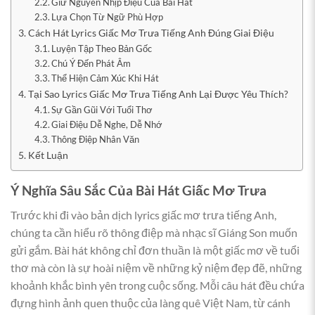
Giữ Nguyên Nhịp Điệu Của Bài Hát
Lựa Chọn Từ Ngữ Phù Hợp
Cách Hát Lyrics Giấc Mơ Trưa Tiếng Anh Đúng Giai Điệu
Luyện Tập Theo Bản Gốc
Chú Ý Đến Phát Âm
Thể Hiện Cảm Xúc Khi Hát
Tại Sao Lyrics Giấc Mơ Trưa Tiếng Anh Lại Được Yêu Thích?
Sự Gần Gũi Với Tuổi Thơ
Giai Điệu Dễ Nghe, Dễ Nhớ
Thông Điệp Nhân Văn
Kết Luận
Ý Nghĩa Sâu Sắc Của Bài Hát Giấc Mơ Trưa
Trước khi đi vào bản dịch lyrics giấc mơ trưa tiếng Anh,
chúng ta cần hiểu rõ thông điệp mà nhạc sĩ Giáng Son muốn
gửi gắm. Bài hát không chỉ đơn thuần là một giấc mơ về tuổi
thơ mà còn là sự hoài niệm về những kỷ niệm đẹp đẽ, những
khoảnh khắc bình yên trong cuộc sống. Mỗi câu hát đều chứa
đựng hình ảnh quen thuộc của làng quê Việt Nam, từ cánh